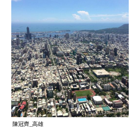
陳冠齊_高雄