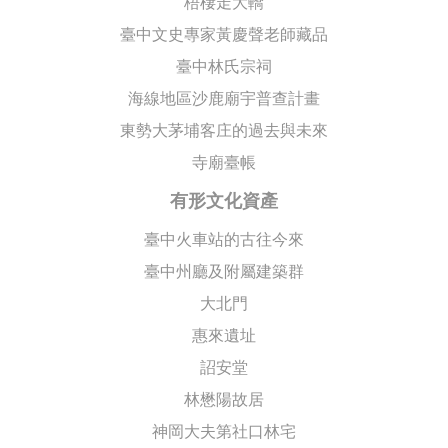
梧棲走大轎
臺中文史專家黃慶聲老師藏品
臺中林氏宗祠
海線地區沙鹿廟宇普查計畫
東勢大茅埔客庄的過去與未來
寺廟臺帳
有形文化資產
臺中火車站的古往今來
臺中州廳及附屬建築群
大北門
惠來遺址
詔安堂
林懋陽故居
神岡大夫第社口林宅