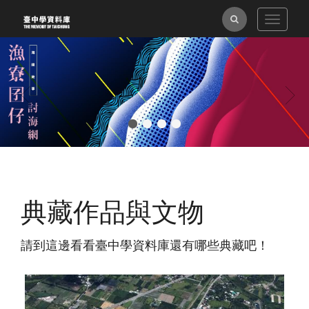
跳
全
Toggle
到
navigat
主
文
上
下
要
檢
一
一
內
張
張
索
容
區
塊
典藏作品與文物
請到這邊看看臺中學資料庫還有哪些典藏吧！