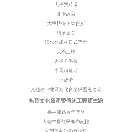
太平買菸場
北溝故宮
大里杙保正集會所
磺溪書院
清水公學校日式宿舍
大楊油庫
大楊公學校
牛罵頭遺址
瑞成堂
其他臺中地區文化資產與歷史建築
無形文化資產暨傳統工藝類主題
臺中漆藝百年豐華
大臺中原住民織布記憶
朱南星藝師影音採集