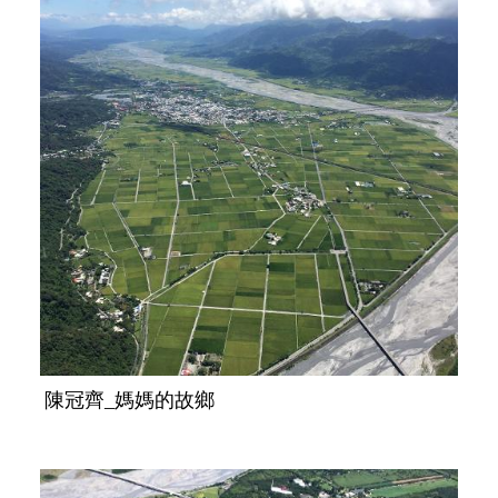
陳冠齊_媽媽的故鄉