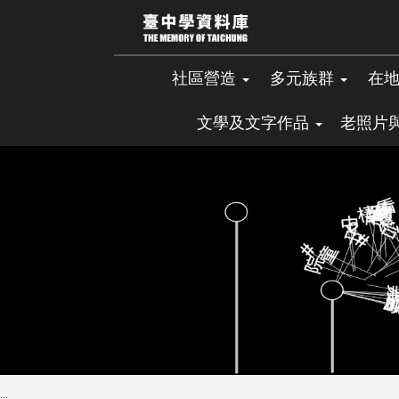
跳
:::
到
主
要
社區營造
多元族群
在
內
容
文學及文字作品
老照片
區
塊
:::