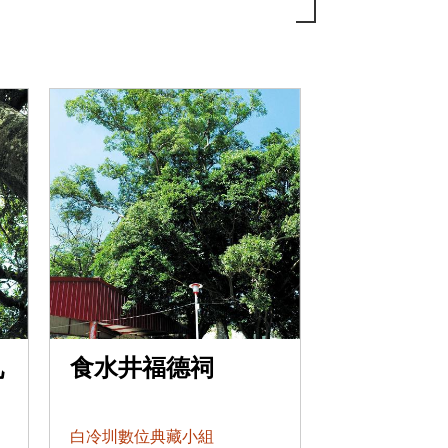
九
食水井福德祠
白冷圳數位典藏小組