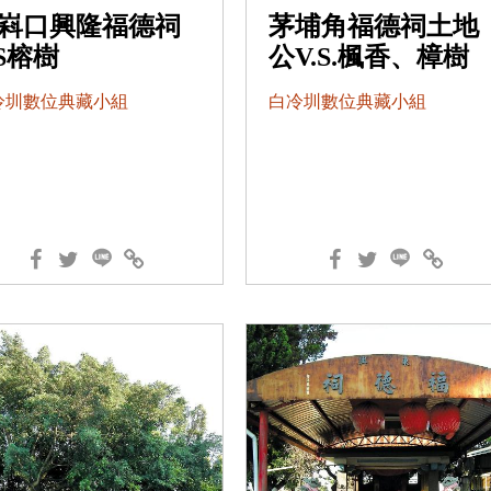
嵙口興隆福德祠
茅埔角福德祠土地
.S榕樹
公V.S.楓香、樟樹
冷圳數位典藏小組
白冷圳數位典藏小組