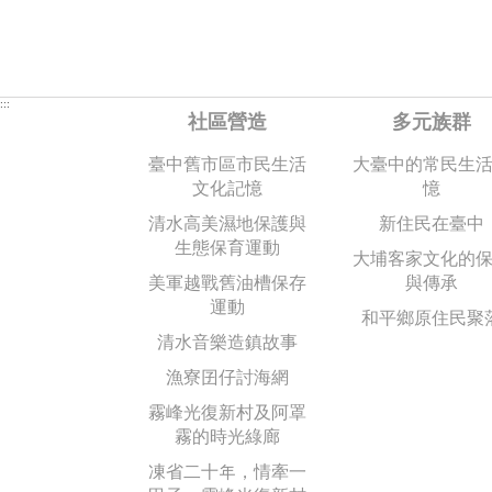
:::
社區營造
多元族群
臺中舊市區市民生活
大臺中的常民生
文化記憶
憶
清水高美濕地保護與
新住民在臺中
生態保育運動
大埔客家文化的
美軍越戰舊油槽保存
與傳承
運動
和平鄉原住民聚
清水音樂造鎮故事
漁寮囝仔討海網
霧峰光復新村及阿罩
霧的時光綠廊
凍省二十年，情牽一