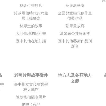
東
林金生香餅店
葫蘆墩藝廊
跨越兩個時代的六然
全國兒童聯想創作畫
居士楊肇嘉
得獎作品
林獻堂的故事
彩筆畫故鄉
大肚臺地調研計畫
清泉崗公共藝術季
臺中其他在地知識
臺中其他藝術作品與
影音
品
老照片與故事徵件
地方志及各類地方
文獻
臺中
臺中州立實踐農業學
詩
校大地館
品
陳耿彬拍攝老照片
老照片作品