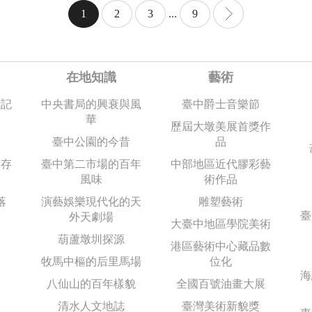
1
2
3
...
9
在地知識
藝術
活記
中央書局的興衰與風
臺中爵士音樂節
華
歷屆大墩美展首獎作
臺中公園的今昔
品
保存
臺中第二市場的百年
中部地區近代膠彩藝
風味
術作品
落
演藝娛樂現代化的天
雕塑藝術
臺
外天劇場
大臺中地區學院美術
葫蘆墩圳探源
港區藝術中心藏品數
牧馬中樞的后里馬場
位化
海
八仙山的百年樣貌
全國百號油畫大展
清水人文地誌
臺灣美術新貌獎