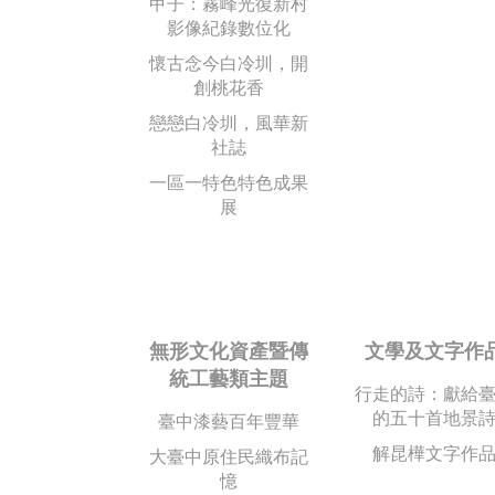
甲子：霧峰光復新村
影像紀錄數位化
懷古念今白冷圳，開
創桃花香
戀戀白冷圳，風華新
社誌
一區一特色特色成果
展
無形文化資產暨傳
文學及文字作
統工藝類主題
行走的詩：獻給
的五十首地景
臺中漆藝百年豐華
解昆樺文字作
大臺中原住民織布記
憶