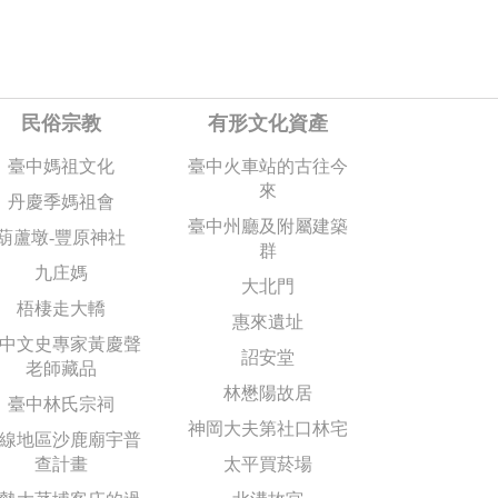
民俗宗教
有形文化資產
臺中媽祖文化
臺中火車站的古往今
來
丹慶季媽祖會
臺中州廳及附屬建築
葫蘆墩-豐原神社
群
九庄媽
大北門
梧棲走大轎
惠來遺址
中文史專家黃慶聲
詔安堂
老師藏品
林懋陽故居
臺中林氏宗祠
神岡大夫第社口林宅
線地區沙鹿廟宇普
查計畫
太平買菸場