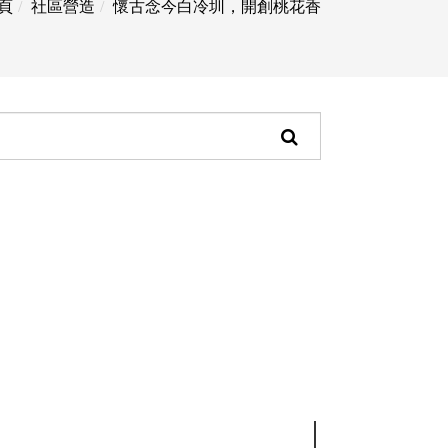
頁
社區營造
懷古念今白冷圳，開創桃花香
頁
面
搜
尋
功
能