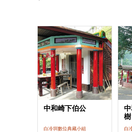
中和崎下伯公
中
樹
白冷圳數位典藏小組
白