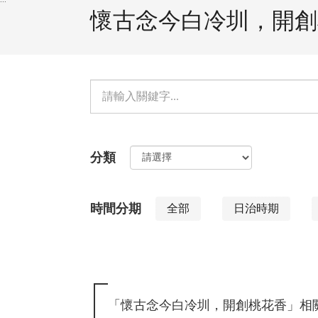
懷古念今白冷圳，開創
單
元
檢
分類
索：
時間分期
全部
日治時期
「懷古念今白冷圳，開創桃花香」相