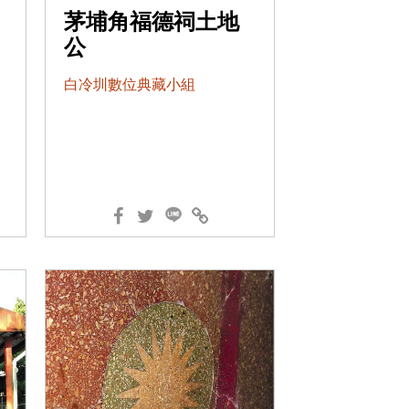
茅埔角福德祠土地
公
白冷圳數位典藏小組