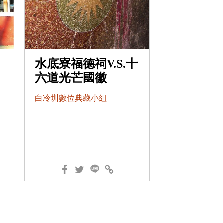
水底寮福德祠V.S.十
六道光芒國徽
白冷圳數位典藏小組