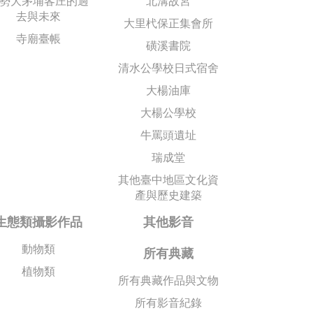
勢大茅埔客庄的過
北溝故宮
去與未來
大里杙保正集會所
寺廟臺帳
磺溪書院
清水公學校日式宿舍
大楊油庫
大楊公學校
牛罵頭遺址
瑞成堂
其他臺中地區文化資
產與歷史建築
生態類攝影作品
其他影音
動物類
所有典藏
植物類
所有典藏作品與文物
所有影音紀錄