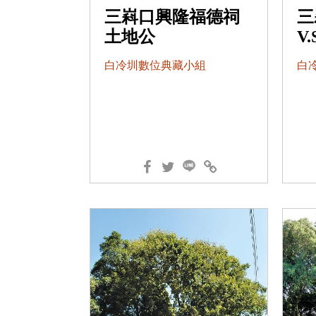
三嵙口興隆福德祠
三
土地公
V
白冷圳數位典藏小組
白