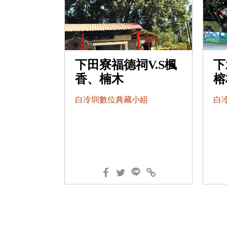
下田寮福德祠V.S楓
下
香、楠木
榕
白冷圳數位典藏小組
白