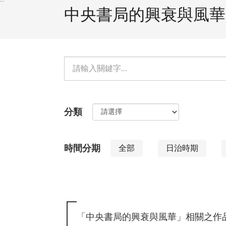
中央書局的興衰與風華
單
元
檢
分類
索：
時間分期
全部
日治時期
「中央書局的興衰與風華」相關之作