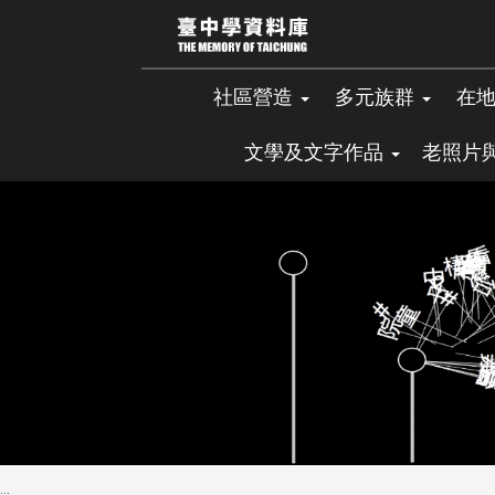
跳
:::
到
主
要
社區營造
多元族群
在
內
容
文學及文字作品
老照片
區
塊
:::