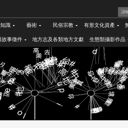
地知識
藝術
民俗宗教
有形文化資產
與故事徵件
地方志及各類地方文獻
生態類攝影作品