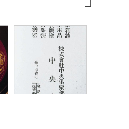
《書店滄桑：中央
書局的興衰...
方秋停