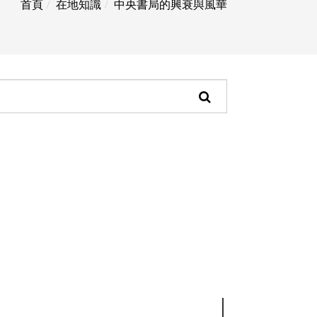
首頁
在地知識
中央書局的興衰與風華
頁
面
搜
尋
功
能