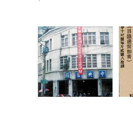
《書店滄桑：中央
《
書局的興衰...
書
方秋停
方