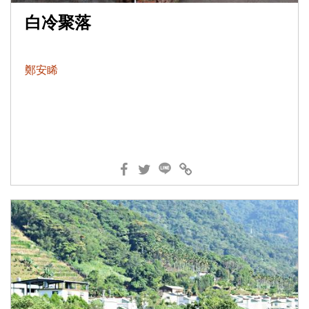
白冷聚落
鄭安睎