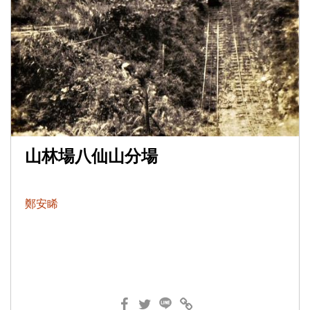
山林場八仙山分場
鄭安睎