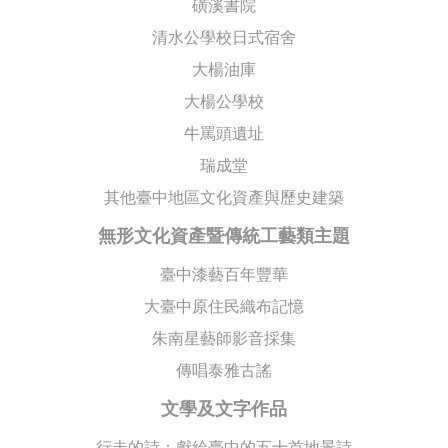
磺溪書院
清水公學校日式宿舍
大楊油庫
大楊公學校
牛罵頭遺址
瑞成堂
其他臺中地區文化資產與歷史建築
無形文化資產暨傳統工藝類主題
臺中漆藝百年豐華
大臺中原住民織布記憶
朱南星藝師影音採集
傳唱泰雅古謠
文學及文字作品
行走的詩：獻給臺中的五十首地景詩