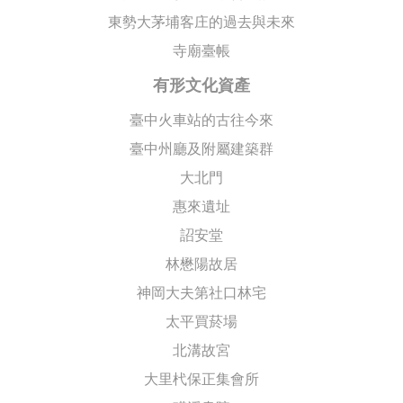
東勢大茅埔客庄的過去與未來
寺廟臺帳
有形文化資產
臺中火車站的古往今來
臺中州廳及附屬建築群
大北門
惠來遺址
詔安堂
林懋陽故居
神岡大夫第社口林宅
太平買菸場
北溝故宮
大里杙保正集會所