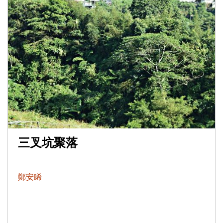
三叉坑聚落
鄭安睎