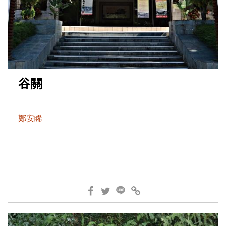
谷關
鄭安睎