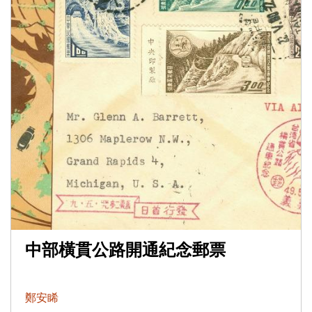
中部橫貫公路開通紀念郵票
鄭安睎