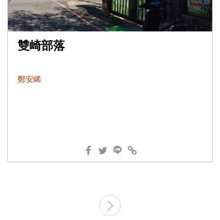
雙崎部落
鄭安睎