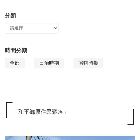
檢
搜
分類
索：
尋
功
能
時間分期
全部
日治時期
省轄時期
「和平鄉原住民聚落」