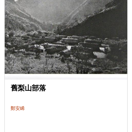
舊梨山部落
鄭安睎