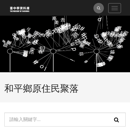
跳
全
Toggle
到
navigat
主
文
要
檢
內
索
容
區
塊
和平鄉原住民聚落
單
頁
元
面