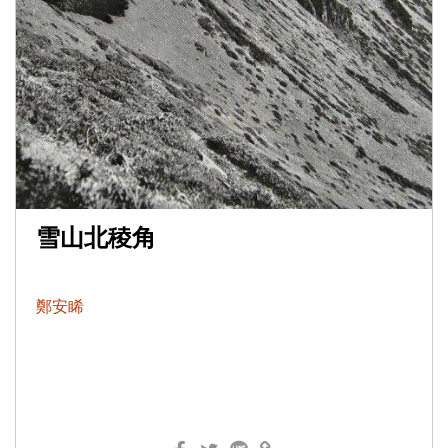
雪山北稜角
鄭安睎