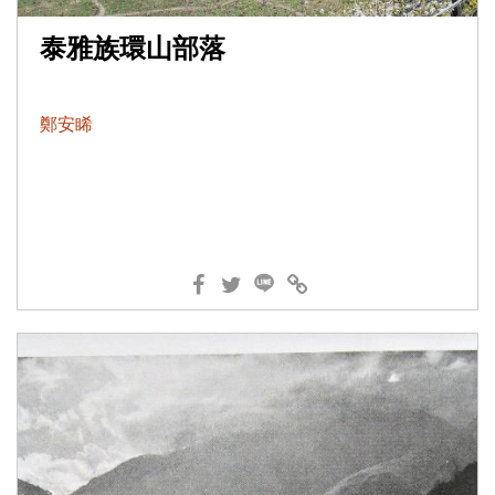
泰雅族環山部落
鄭安睎