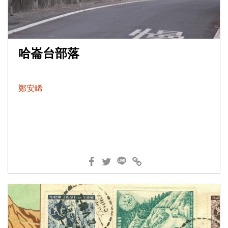
哈崙台部落
鄭安睎