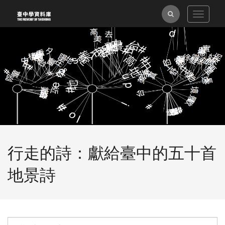
跳
全
Toggle
到
navigat
主
文
要
檢
內
索
容
區
塊
行走的詩：獻給臺中的五十首
地景詩
單