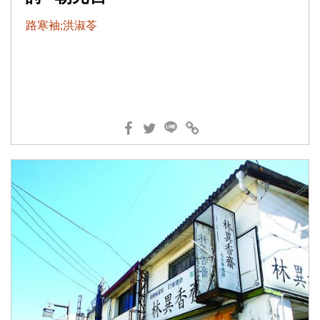
路寒袖;洪淑苓