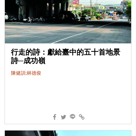
行走的詩：獻給臺中的五十首地景
詩─成功嶺
陳健訓;林德俊