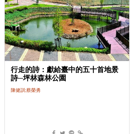
行走的詩：獻給臺中的五十首地景
詩─坪林森林公園
陳健訓;蔡榮勇