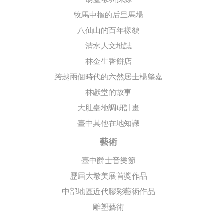
牧馬中樞的后里馬場
八仙山的百年樣貌
清水人文地誌
林金生香餅店
跨越兩個時代的六然居士楊肇嘉
林獻堂的故事
大肚臺地調研計畫
臺中其他在地知識
藝術
臺中爵士音樂節
歷屆大墩美展首獎作品
中部地區近代膠彩藝術作品
雕塑藝術