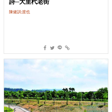
詩─大里杙老街
陳健訓;渡也