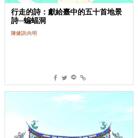
行走的詩：獻給臺中的五十首地景
詩─蝙蝠洞
陳健訓;向明