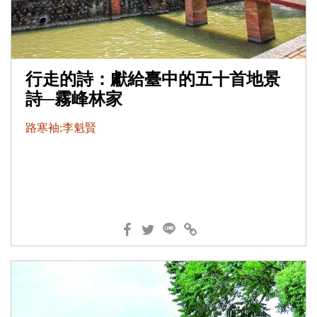
行走的詩：獻給臺中的五十首地景
詩─霧峰林家
路寒袖;李魁賢