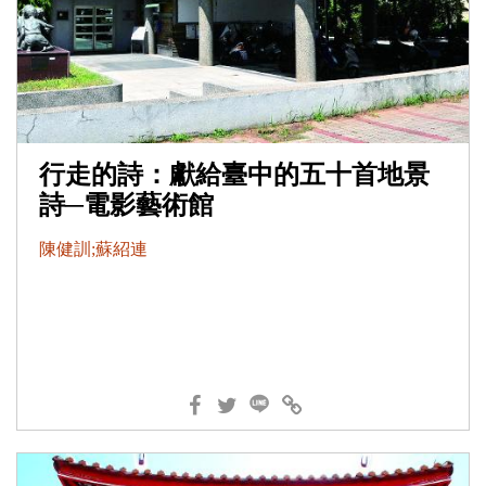
行走的詩：獻給臺中的五十首地景
詩─電影藝術館
陳健訓;蘇紹連