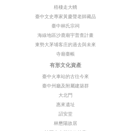
梧棲走大轎
臺中文史專家黃慶聲老師藏品
臺中林氏宗祠
海線地區沙鹿廟宇普查計畫
東勢大茅埔客庄的過去與未來
寺廟臺帳
有形文化資產
臺中火車站的古往今來
臺中州廳及附屬建築群
大北門
惠來遺址
詔安堂
林懋陽故居