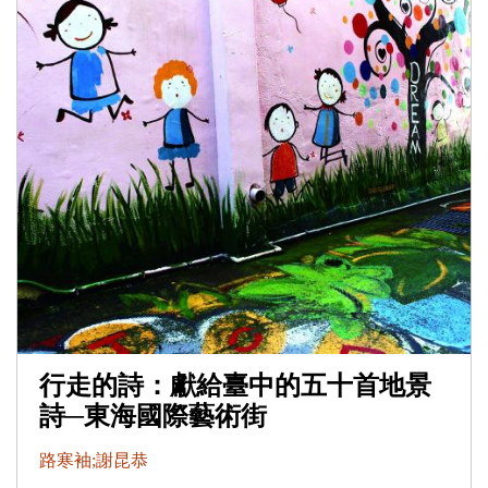
行走的詩：獻給臺中的五十首地景
詩─東海國際藝術街
路寒袖;謝昆恭