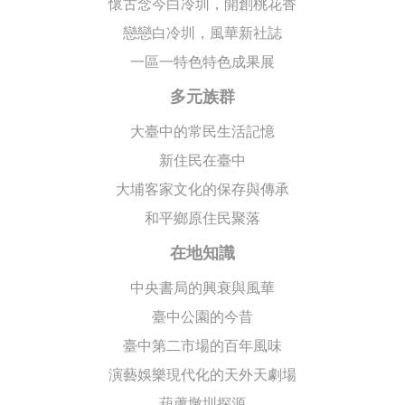
懷古念今白冷圳，開創桃花香
戀戀白冷圳，風華新社誌
一區一特色特色成果展
多元族群
大臺中的常民生活記憶
新住民在臺中
大埔客家文化的保存與傳承
和平鄉原住民聚落
在地知識
中央書局的興衰與風華
臺中公園的今昔
臺中第二市場的百年風味
演藝娛樂現代化的天外天劇場
葫蘆墩圳探源