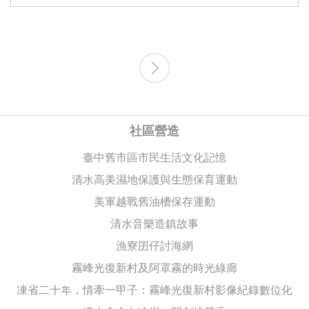
社區營造
臺中舊市區市民生活文化記憶
清水高美濕地保護與生態保育運動
美軍越戰舊油槽保存運動
清水音樂造鎮故事
漁寮囝仔討海網
霧峰光復新村及阿罩霧的時光綠廊
凍省二十年，情牽一甲子：霧峰光復新村影像紀錄數位化