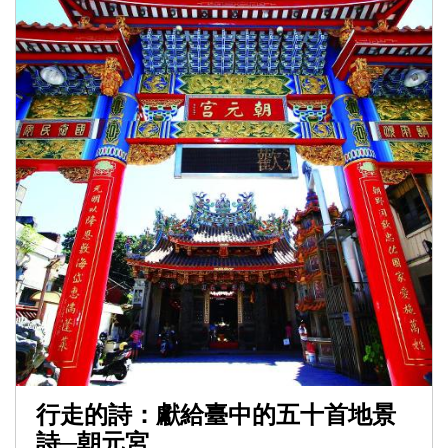
行走的詩：獻給臺中的五十首地景
詩─朝元宮