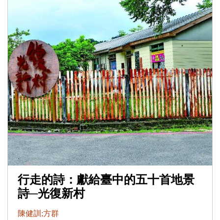
行走的詩：獻給臺中的五十首地景
詩─光復新村
陳健訓;方群