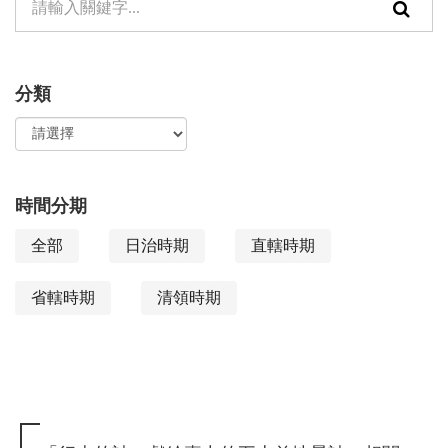
頁
元
面
檢
搜
分類
索：
尋
功
能
時間分期
全部
日治時期
直轄時期
省轄時期
清領時期