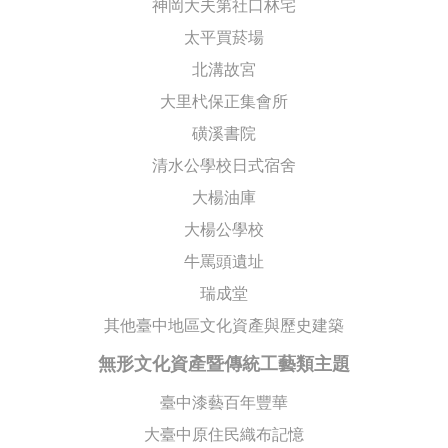
神岡大夫第社口林宅
太平買菸場
北溝故宮
大里杙保正集會所
磺溪書院
清水公學校日式宿舍
大楊油庫
大楊公學校
牛罵頭遺址
瑞成堂
其他臺中地區文化資產與歷史建築
無形文化資產暨傳統工藝類主題
臺中漆藝百年豐華
大臺中原住民織布記憶