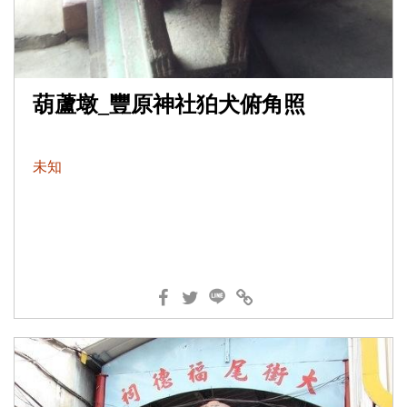
葫蘆墩_豐原神社狛犬俯角照
未知