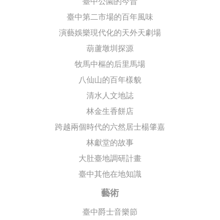
臺中公園的今昔
臺中第二市場的百年風味
演藝娛樂現代化的天外天劇場
葫蘆墩圳探源
牧馬中樞的后里馬場
八仙山的百年樣貌
清水人文地誌
林金生香餅店
跨越兩個時代的六然居士楊肇嘉
林獻堂的故事
大肚臺地調研計畫
臺中其他在地知識
藝術
臺中爵士音樂節