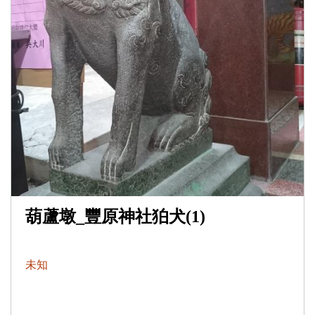
葫蘆墩_豐原神社狛犬(1)
未知