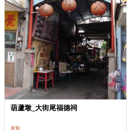
葫蘆墩_大街尾福德祠
未知