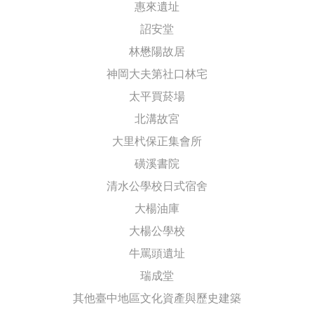
惠來遺址
詔安堂
林懋陽故居
神岡大夫第社口林宅
太平買菸場
北溝故宮
大里杙保正集會所
磺溪書院
清水公學校日式宿舍
大楊油庫
大楊公學校
牛罵頭遺址
瑞成堂
其他臺中地區文化資產與歷史建築