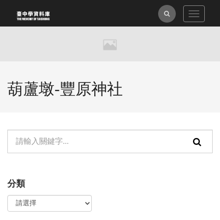
跳
全
Toggle
到
navigat
主
文
要
檢
內
索
容
區
葫蘆墩-豐原神社
塊
單
頁
元
面
檢
搜
分類
索：
尋
功