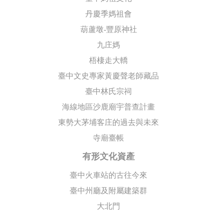
丹慶季媽祖會
葫蘆墩-豐原神社
九庄媽
梧棲走大轎
臺中文史專家黃慶聲老師藏品
臺中林氏宗祠
海線地區沙鹿廟宇普查計畫
東勢大茅埔客庄的過去與未來
寺廟臺帳
有形文化資產
臺中火車站的古往今來
臺中州廳及附屬建築群
大北門