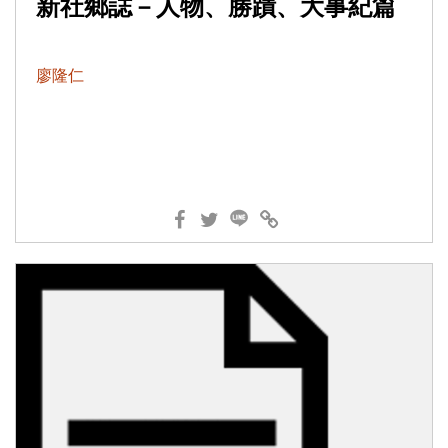
新社鄉誌－人物、勝蹟、大事紀篇
廖隆仁