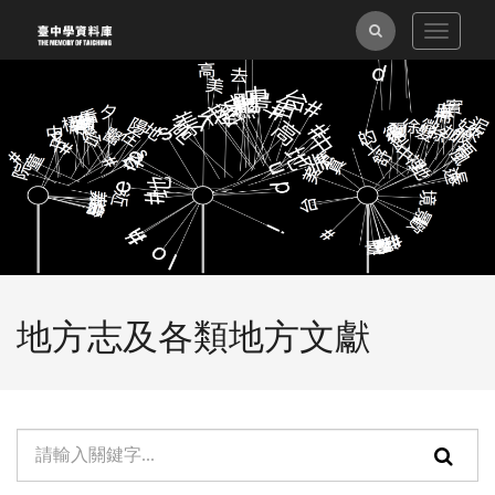
跳
全
Toggle
到
navigat
主
文
要
檢
內
索
容
區
塊
地方志及各類地方文獻
單
頁
元
面