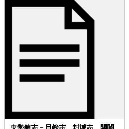
東勢鎮志－目錄志、封域志、開闢