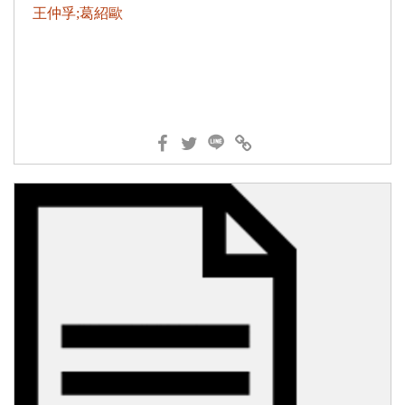
王仲孚;葛紹歐