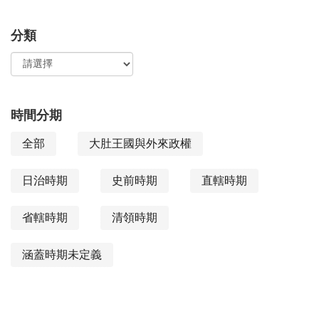
檢
搜
分類
索：
尋
功
能
時間分期
全部
大肚王國與外來政權
日治時期
史前時期
直轄時期
省轄時期
清領時期
涵蓋時期未定義