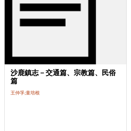
沙鹿鎮志－交通篇、宗教篇、民俗
篇
王仲孚;童培根