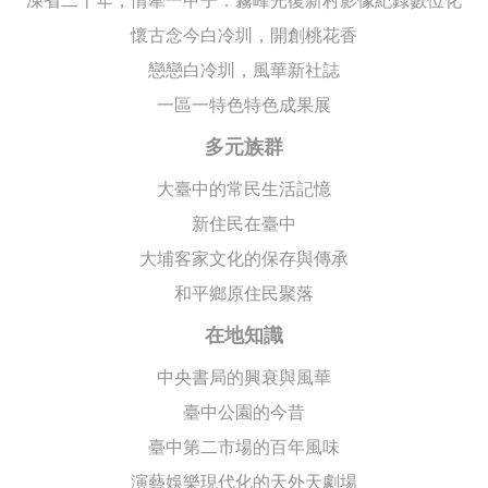
凍省二十年，情牽一甲子：霧峰光復新村影像紀錄數位化
懷古念今白冷圳，開創桃花香
戀戀白冷圳，風華新社誌
一區一特色特色成果展
多元族群
大臺中的常民生活記憶
新住民在臺中
大埔客家文化的保存與傳承
和平鄉原住民聚落
在地知識
中央書局的興衰與風華
臺中公園的今昔
臺中第二市場的百年風味
演藝娛樂現代化的天外天劇場