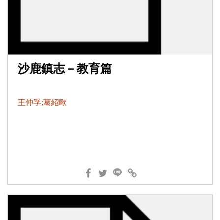
沙鹿鎮志－教育篇
王仲孚;葛紹歐