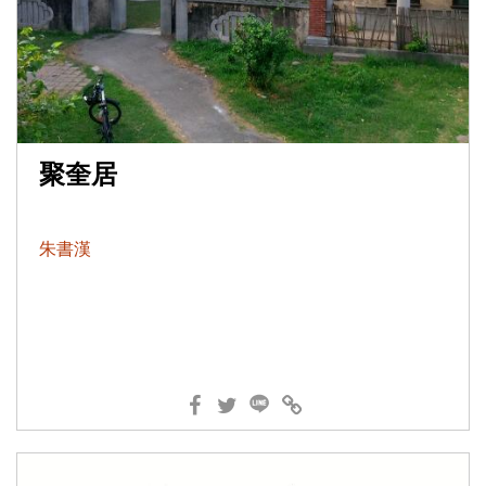
聚奎居
朱書漢