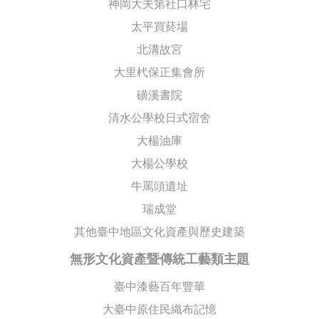
神岡大夫第社口林宅
太平買菸場
北溝故宮
大里杙保正集會所
磺溪書院
清水公學校日式宿舍
大楊油庫
大楊公學校
牛罵頭遺址
瑞成堂
其他臺中地區文化資產與歷史建築
無形文化資產暨傳統工藝類主題
臺中漆藝百年豐華
大臺中原住民織布記憶