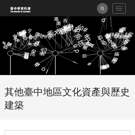
跳
全
Toggle
到
navigat
主
文
要
檢
內
索
容
區
塊
其他臺中地區文化資產與歷史
建築
單