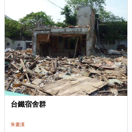
台鐵宿舍群
朱書漢