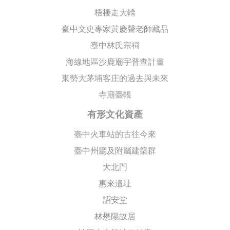
梧棲走大轎
臺中文史專家黃慶聲老師藏品
臺中林氏宗祠
海線地區沙鹿廟宇普查計畫
東勢大茅埔客庄的過去與未來
寺廟臺帳
有形文化資產
臺中火車站的古往今來
臺中州廳及附屬建築群
大北門
惠來遺址
詔安堂
林懋陽故居