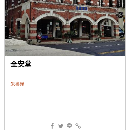
全安堂
朱書漢