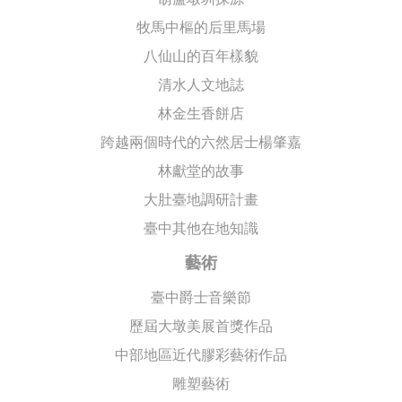
牧馬中樞的后里馬場
八仙山的百年樣貌
清水人文地誌
林金生香餅店
跨越兩個時代的六然居士楊肇嘉
林獻堂的故事
大肚臺地調研計畫
臺中其他在地知識
藝術
臺中爵士音樂節
歷屆大墩美展首獎作品
中部地區近代膠彩藝術作品
雕塑藝術