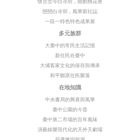
懷古念今白冷圳，開創桃花香
戀戀白冷圳，風華新社誌
一區一特色特色成果展
多元族群
大臺中的常民生活記憶
新住民在臺中
大埔客家文化的保存與傳承
和平鄉原住民聚落
在地知識
中央書局的興衰與風華
臺中公園的今昔
臺中第二市場的百年風味
演藝娛樂現代化的天外天劇場
葫蘆墩圳探源