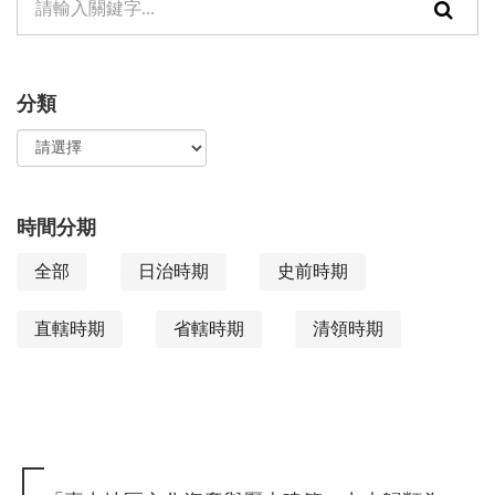
頁
元
面
檢
搜
分類
索：
尋
功
能
時間分期
全部
日治時期
史前時期
直轄時期
省轄時期
清領時期