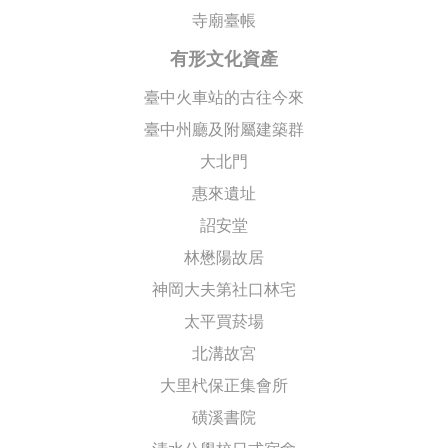
寺廟臺帳
有形文化資產
臺中火車站的古往今來
臺中州廳及附屬建築群
大北門
惠來遺址
詔安堂
林懋陽故居
神岡大夫第社口林宅
太平買菸場
北溝故宮
大里杙保正集會所
磺溪書院