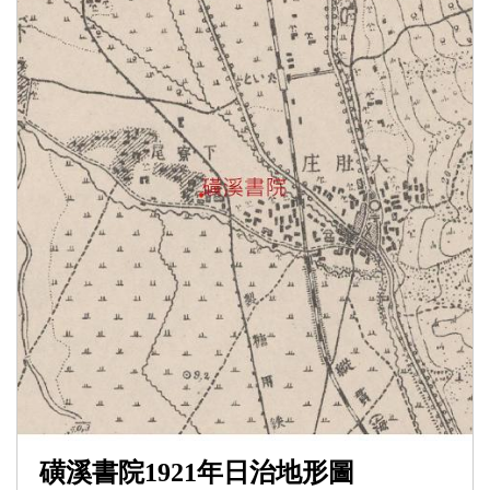
磺溪書院1921年日治地形圖