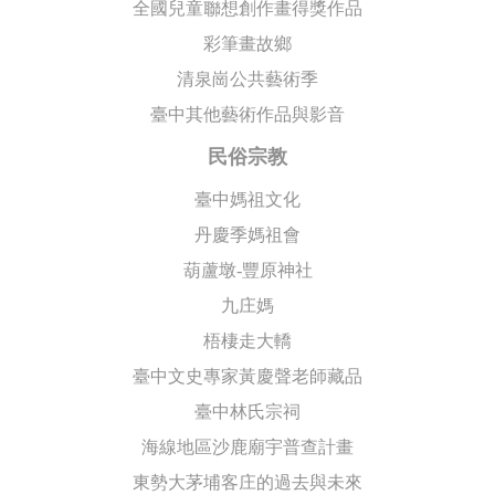
全國兒童聯想創作畫得獎作品
彩筆畫故鄉
清泉崗公共藝術季
臺中其他藝術作品與影音
民俗宗教
臺中媽祖文化
丹慶季媽祖會
葫蘆墩-豐原神社
九庄媽
梧棲走大轎
臺中文史專家黃慶聲老師藏品
臺中林氏宗祠
海線地區沙鹿廟宇普查計畫
東勢大茅埔客庄的過去與未來