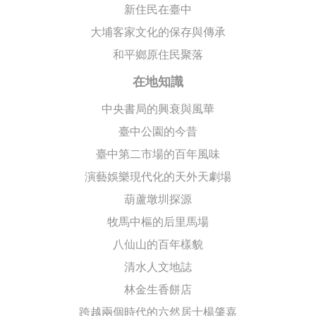
新住民在臺中
大埔客家文化的保存與傳承
和平鄉原住民聚落
在地知識
中央書局的興衰與風華
臺中公園的今昔
臺中第二市場的百年風味
演藝娛樂現代化的天外天劇場
葫蘆墩圳探源
牧馬中樞的后里馬場
八仙山的百年樣貌
清水人文地誌
林金生香餅店
跨越兩個時代的六然居士楊肇嘉