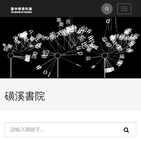
跳
全
Toggle
到
navigat
主
文
要
檢
內
索
容
區
塊
磺溪書院
單
頁
元
面